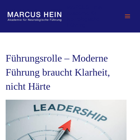
Zum
MARCUS HEIN -
Inhalt
Akademie für
springen
Neurologische
Führung
Führungsrolle – Moderne
Führung braucht Klarheit,
nicht Härte