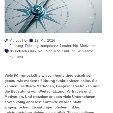
Marcus Hein
12. Mai 2026
Führung
,
Führungskompetenz
,
Leadership
,
Motivation
,
Neuroleadership
,
Neurologische Führung
,
Wirksame
Führung
Viele Führungskräfte wissen heute theoretisch sehr
genau, wie moderne Führung funktionieren sollte. Sie
kennen Feedback-Methoden, Gesprächstechniken und
die Bedeutung von Wertschätzung, Vertrauen und
Motivation. Und trotzdem erleben viele Unternehmen
etwas völlig anderes: Konflikte werden nicht
angesprochen. Erwartungen bleiben unklar.
Leistungsträger ziehen sich zurück. Teams verlieren