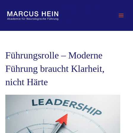
Zum
MARCUS HEIN -
Inhalt
Akademie für
springen
Neurologische
Führung
Führungsrolle – Moderne
Führung braucht Klarheit,
nicht Härte