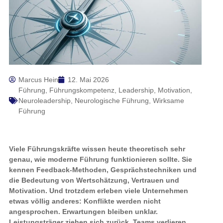
Marcus Hein
12. Mai 2026
Führung
,
Führungskompetenz
,
Leadership
,
Motivation
,
Neuroleadership
,
Neurologische Führung
,
Wirksame
Führung
Viele Führungskräfte wissen heute theoretisch sehr
genau, wie moderne Führung funktionieren sollte. Sie
kennen Feedback-Methoden, Gesprächstechniken und
die Bedeutung von Wertschätzung, Vertrauen und
Motivation. Und trotzdem erleben viele Unternehmen
etwas völlig anderes: Konflikte werden nicht
angesprochen. Erwartungen bleiben unklar.
Leistungsträger ziehen sich zurück. Teams verlieren