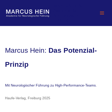
Zum
MARCUS HEIN -
Inhalt
Akademie für
springen
Neurologische
Führung
Marcus Hein:
Das Potenzial-
Prinzip
Mit Neuro
logischer
Führung zu High-Performance-Teams.
Haufe-Verlag, Freiburg 2025