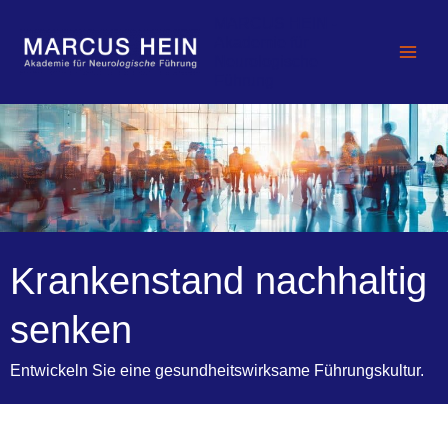
Zum
MARCUS HEIN -
Inhalt
Akademie für
springen
Neurologische
Führung
Krankenstand nachhaltig
senken
Entwickeln Sie eine gesundheitswirksame Führungskultur.