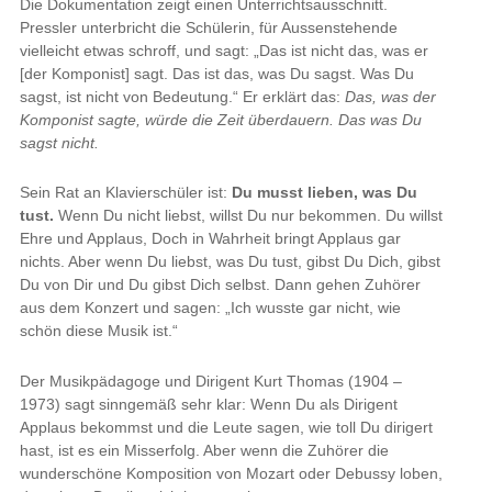
Die Dokumentation zeigt einen Unterrichtsausschnitt.
Pressler unterbricht die Schülerin, für Aussenstehende
vielleicht etwas schroff, und sagt: „Das ist nicht das, was er
[der Komponist] sagt. Das ist das, was Du sagst. Was Du
sagst, ist nicht von Bedeutung.“ Er erklärt das:
Das, was der
Komponist sagte, würde die Zeit überdauern. Das was Du
sagst nicht.
Sein Rat an Klavierschüler ist:
Du musst lieben, was Du
tust.
Wenn Du nicht liebst, willst Du nur bekommen. Du willst
Ehre und Applaus, Doch in Wahrheit bringt Applaus gar
nichts. Aber wenn Du liebst, was Du tust, gibst Du Dich, gibst
Du von Dir und Du gibst Dich selbst. Dann gehen Zuhörer
aus dem Konzert und sagen: „Ich wusste gar nicht, wie
schön diese Musik ist.“
Der Musikpädagoge und Dirigent Kurt Thomas (1904 –
1973) sagt sinngemäß sehr klar: Wenn Du als Dirigent
Applaus bekommst und die Leute sagen, wie toll Du dirigert
hast, ist es ein Misserfolg. Aber wenn die Zuhörer die
wunderschöne Komposition von Mozart oder Debussy loben,