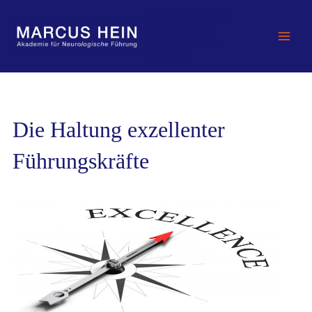
Zum
MARCUS HEIN -
Inhalt
Akademie für
springen
Neurologische
Führung
Die Haltung exzellenter
Führungskräfte