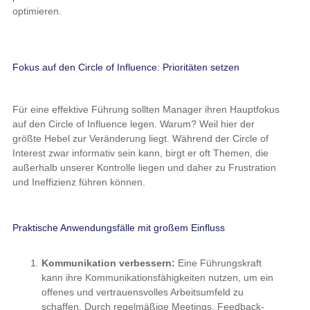
informativ sein kann, birgt er oft Themen, die außerhalb unserer
Kontrolle liegen und daher zu Frustration und Ineffizienz führen
können.
Praktische Anwendungsfälle mit großem Einfluss
Kommunikation verbessern:
Eine Führungskraft kann
ihre Kommunikationsfähigkeiten nutzen, um ein offenes
und vertrauensvolles Arbeitsumfeld zu schaffen. Durch
regelmäßige Meetings, Feedback-Gespräche und
transparente Kommunikation kann das Vertrauen
innerhalb des Teams gestärkt werden.
Beziehungen pflegen:
Der Einfluss auf die Teamdynamik
und die Beziehungen zu den Mitarbeitern kann nicht
unterschätzt werden. Eine Führungskraft sollte darauf
achten, ein unterstützendes und inklusives Umfeld zu
fördern, in dem sich jeder Mitarbeiter wertgeschätzt fühlt.
Prozesse optimieren:
Führungskräfte haben oft die