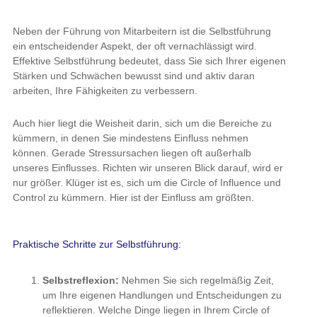
ist der Einfluss am größten.
Praktische Schritte zur Selbstführung:
Selbstreflexion:
Nehmen Sie sich regelmäßig Zeit, um
Ihre eigenen Handlungen und Entscheidungen zu
reflektieren. Welche Dinge liegen in Ihrem Circle of
Control? Welche Strategien waren erfolgreich, und welche
nicht?
Weiterbildung:
Bleiben Sie auf dem neuesten Stand der
Forschung in den Bereichen Neurowissenschaften und
Psychologie. Diese Erkenntnisse können Ihnen helfen,
Ihre Führungsstrategien kontinuierlich zu verbessern.
Stressmanagement:
Nutzen Sie Techniken wie
Achtsamkeit und Meditation, um Ihr Stresslevel zu
kontrollieren. Ein klarer Kopf und ein ausgeglichener
emotionaler Zustand sind entscheidend für effektive