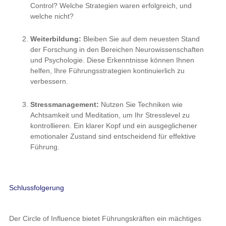
Führung.
Schlussfolgerung
Der Circle of Influence bietet Führungskräften ein mächtiges
Werkzeug, um ihren Einfluss und ihre Effektivität zu maximieren.
Indem sie sich auf die Bereiche konzentrieren, in denen sie
direkten (Circle of Control) oder indirekten Einfluss (Circle of
Influence) ausüben können, können sie positive Veränderungen
bewirken und ein produktives, engagiertes Arbeitsumfeld
schaffen.
Neurowissenschaftliche Erkenntnisse unterstreichen die
Bedeutung von Kommunikation, Beziehungen und
Prozessoptimierung als zentrale Elemente der Führung, die zum
Circle of Influence zählen. Gleichzeitig ist die Selbstführung der
Führungskraft unerlässlich, um nachhaltig erfolgreich zu sein.