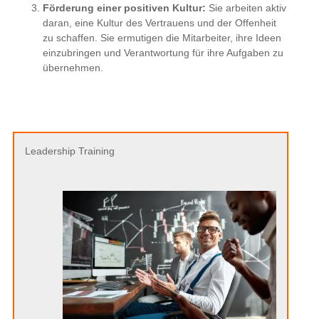
Menschen verstehen – Mitarbeiter führen
Neurologische Führung in der Praxis. –
Wenn Sie
Verhalten verstehen und richtig einordnen, entsteht
Wirkung: mehr Eigenverantwortung, mehr Leistung,
weniger Reibung. In diesem intensiven Training lernen Sie,
wie Sie mit Neuro
logischer
Führung gezielt Einfluss
nehmen und das Potenzial Ihrer Mitarbeitenden in echte
High Performance übersetzen.
Hier gibt es mehr Informationen …