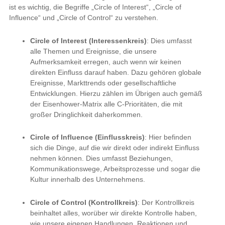
Themen und Ereignisse, die unsere Aufmerksamkeit
erregen, auch wenn wir keinen direkten Einfluss darauf
haben. Dazu gehören globale Ereignisse, Markttrends
oder gesellschaftliche Entwicklungen. Hierzu zählen im
Übrigen auch gemäß der Eisenhower-Matrix alle C-
Prioritäten, die mit großer Dringlichkeit daherkommen.
Circle of Influence (Einflusskreis)
: Hier befinden sich
die Dinge, auf die wir direkt oder indirekt Einfluss nehmen
können. Dies umfasst Beziehungen,
Kommunikationswege, Arbeitsprozesse und sogar die
Kultur innerhalb des Unternehmens.
Circle of Control (Kontrollkreis)
: Der Kontrollkreis
beinhaltet alles, worüber wir direkte Kontrolle haben, wie
unsere eigenen Handlungen, Reaktionen und
Entscheidungen. Doch auch hier ist Vorsicht geboten,
denn Entscheidungen treffen wir zum weit überwiegenden
Teil unbewusst. Unser Gehirn liefert aber zu dieser
Entscheidung innerhalb von Bruchteilen von Sekunden die
passenden Argumente. Es ist also fraglich, ob wir das