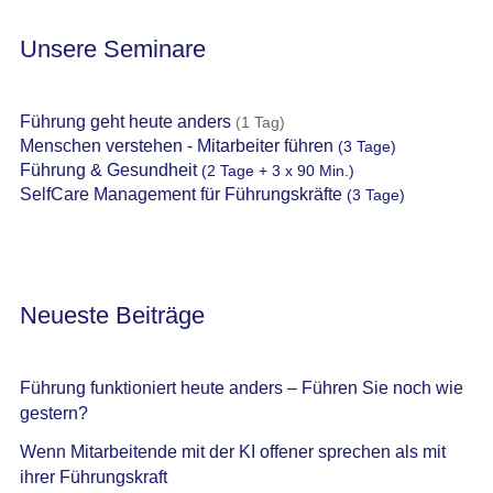
Führung funktioniert heute anders – Führen Sie noch wie
gestern?
Wenn Mitarbeitende mit der KI offener sprechen als mit
ihrer Führungskraft
Arbeitsunfähigkeitsbescheinigung ab erstem Tag –
Endlich
Warum übernehmen Mitarbeiter keine Verantwortung?
Die wichtigste Führungsfrage, die sich niemand stellt.
Führungsrolle – Moderne Führung braucht Klarheit, nicht
Härte
Was tun, wenn der Mitarbeiter nicht will?
Wann Perfektionismus krank macht …
Innovation scheitert am relativen Statusverlust
Wie wir das Gehirn unserer Mitarbeitenden überfordern