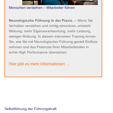
Selbstführung der Führungskraft
Neben der Führung von Mitarbeitern ist die Selbstführung ein
entscheidender Aspekt, der oft vernachlässigt wird. Effektive
Selbstführung bedeutet, dass Sie sich Ihrer eigenen Stärken und
Schwächen bewusst sind und aktiv daran arbeiten, Ihre
Fähigkeiten zu verbessern.
Auch hier liegt die Weisheit darin, sich um die Bereiche zu
kümmern, in denen Sie mindestens Einfluss nehmen können.
Gerade Stressursachen liegen oft außerhalb unseres Einflusses.
Richten wir unseren Blick darauf, wird er nur größer. Klüger ist
es, sich um die Circle of Influence und Control zu kümmern. Hier