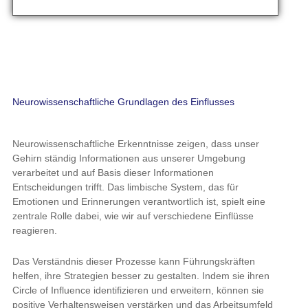
Neurowissenschaftliche Erkenntnisse zeigen, dass unser Gehirn
ständig Informationen aus unserer Umgebung verarbeitet und
auf Basis dieser Informationen Entscheidungen trifft. Das
limbische System, das für Emotionen und Erinnerungen
verantwortlich ist, spielt eine zentrale Rolle dabei, wie wir auf
verschiedene Einflüsse reagieren.
Das Verständnis dieser Prozesse kann Führungskräften helfen,
ihre Strategien besser zu gestalten. Indem sie ihren Circle of
Influence identifizieren und erweitern, können sie positive
Verhaltensweisen verstärken und das Arbeitsumfeld optimieren.
Fokus auf den Circle of Influence: Prioritäten setzen
Für eine effektive Führung sollten Manager ihren Hauptfokus auf
den Circle of Influence legen. Warum? Weil hier der größte
Hebel zur Veränderung liegt. Während der Circle of Interest zwar