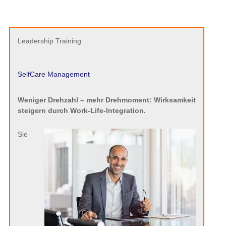
kämpfen jeden einzelnen Tag und machen ständig
Kompromisse. Doch: Struggle for Leadership macht Sie
Wie wäre es für Sie, wenn Sie
hoch unwirksam.
fokussiert und voller Energie Ihre Ziele erreichen?
Machen Sie Schluss mit Struggle for Leadership. Wenn Sie
sich nicht führen, werden Sie geführt – von Ihren
MitarbeiterInnen und KollegInnen, von Ihrem
Terminkalender und Ihrem eMail-Postfach. Finden Sie jetzt
wieder zu sich selbst und zu Ihren wirklich wichtigen Zielen.
Optimieren Sie Ihr SelfCare Management. Entwickeln Sie
mit
Work-Life-Integration
eine solide Basis für souveräne
Top-Leistung, auf die Sie und Ihr Unternehmen stolz sind.
Gehen Sie in Führung – in allen Lebensbereichen.