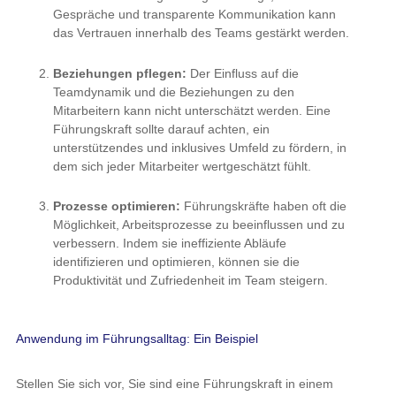
Möglichkeit, Arbeitsprozesse zu beeinflussen und zu
verbessern. Indem sie ineffiziente Abläufe identifizieren
und optimieren, können sie die Produktivität und
Zufriedenheit im Team steigern.
Anwendung im Führungsalltag: Ein Beispiel
Stellen Sie sich vor, Sie sind eine Führungskraft in einem
mittelständischen Unternehmen. Eines Ihrer Teams zeigt
wiederholt schlechte Leistungen, was zu Unzufriedenheit sowohl
im Team als auch bei den Kunden führt. Anstatt sich auf externe
Faktoren wie Marktbedingungen oder Wettbewerb zu
konzentrieren (Circle of Interest), fokussieren Sie sich auf Ihren
Circle of Influence.
Analyse der Teamdynamik:
Sie führen Einzelgespräche
und Team-Meetings durch, um die Ursachen für die
schlechte Leistung zu verstehen. Sie stellen fest, dass es
Kommunikationsprobleme und Missverständnisse über die