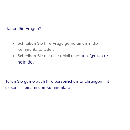
Unsere Seminare
Führung geht heute anders
(1 Tag)
Menschen verstehen - Mitarbeiter führen
(3 Tage)
Führung & Gesundheit
(2 Tage + 3 x 90 Min.)
SelfCare Management für Führungskräfte
(3 Tage)
Neueste Beiträge