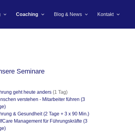
g
Coaching
Blog & News
Kontakt
nsere Seminare
hrung geht heute anders
(1 Tag)
nschen verstehen - Mitarbeiter führen
(3
ge)
hrung & Gesundheit
(2 Tage + 3 x 90 Min.)
lfCare Management für Führungskräfte
(3
ge)