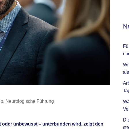
Ne
Fü
no
We
als
Ar
Ta
ip
,
Neurologische Führung
Wa
Ve
Di
t oder unbewusst – unterbunden wird, zeigt den
ste