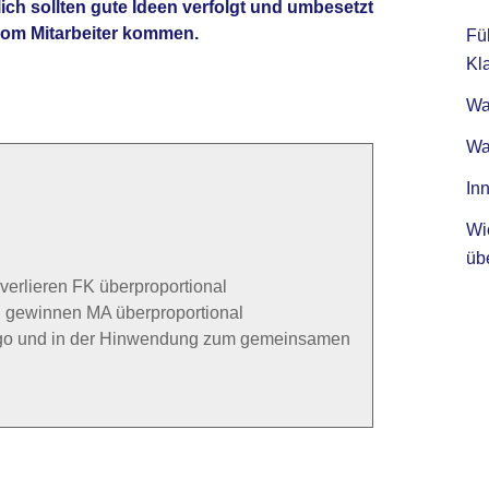
ch sollten gute Ideen verfolgt und umbesetzt
vom Mitarbeiter kommen.
Fü
Kla
Was
Wa
Inn
Wi
üb
erlieren FK überproportional
 gewinnen MA überproportional
Ego und in der Hinwendung zum gemeinsamen