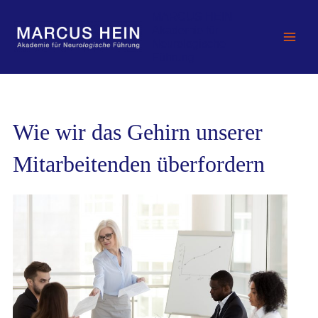
Zum
MARCUS HEIN -
Inhalt
Akademie für
springen
Neurologische
Führung
Wie wir das Gehirn unserer
Mitarbeitenden überfordern