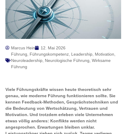
Marcus Hein
12. Mai 2026
Führung
,
Führungskompetenz
,
Leadership
,
Motivation
,
Neuroleadership
,
Neurologische Führung
,
Wirksame
Führung
Viele Führungskräfte wissen heute theoretisch sehr
genau, wie moderne Führung funktionieren sollte. Sie
kennen Feedback-Methoden, Gesprächstechniken und
die Bedeutung von Wertschätzung, Vertrauen und
Motivation. Und trotzdem erleben viele Unternehmen
etwas völlig anderes: Konflikte werden nicht
angesprochen. Erwartungen bleiben unklar.
Leistungsträger ziehen sich zurück. Teams verlieren