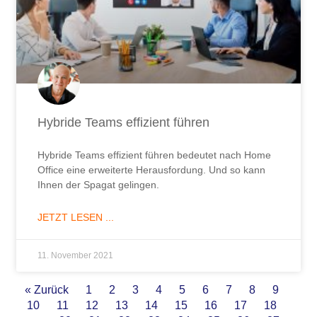
Hybride Teams effizient führen
Hybride Teams effizient führen bedeutet nach Home
Office eine erweiterte Herausfordung. Und so kann
Ihnen der Spagat gelingen.
JETZT LESEN ...
11. November 2021
« Zurück
1
2
3
4
5
6
7
8
9
10
11
12
13
14
15
16
17
18