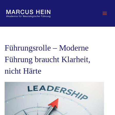
Zum
MARCUS HEIN -
Inhalt
Akademie für
springen
Neurologische
Führung
Führungsrolle – Moderne
Führung braucht Klarheit,
nicht Härte