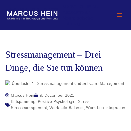
Zum
MARCUS HEIN -
Inhalt
Akademie für
springen
Neurologische
Führung
Stressmanagement – Drei
Dinge, die Sie tun können
Marcus Hein
9. Dezember 2021
Entspannung
,
Positive Psychologie
,
Stress
,
Stressmanagement
,
Work-Life-Balance
,
Work-Life-Integration