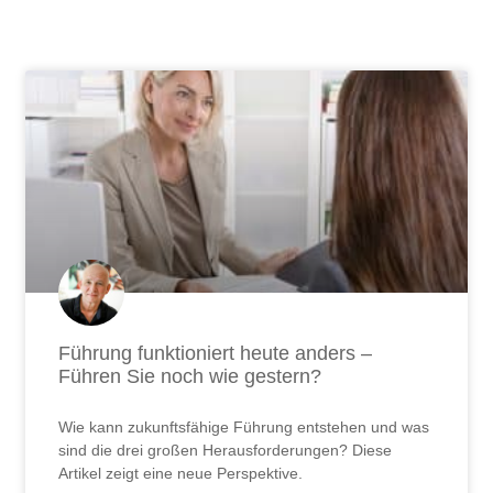
Seite
Seite
Seite
Seite
Seite
Seite
Seite
Seite
Seite
Seite
Seite
Seite
Seite
Seite
Seite
Seite
Seite
Seite
Seite
Seite
Seite
Seite
Seite
Seite
Seite
Seite
Seite
Führung funktioniert heute anders –
Führen Sie noch wie gestern?
Wie kann zukunftsfähige Führung entstehen und was
sind die drei großen Herausforderungen? Diese
Artikel zeigt eine neue Perspektive.