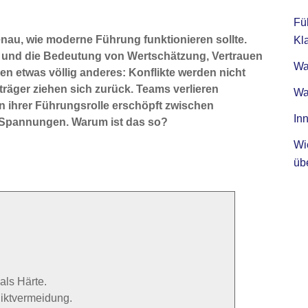
Fü
enau, wie moderne Führung funktionieren sollte.
Kla
und die Bedeutung von Wertschätzung, Vertrauen
Was
n etwas völlig anderes: Konflikte werden nicht
räger ziehen sich zurück. Teams verlieren
Wa
n ihrer Führungsrolle erschöpft zwischen
Inn
Spannungen. Warum ist das so?
Wi
üb
als Härte.
liktvermeidung.