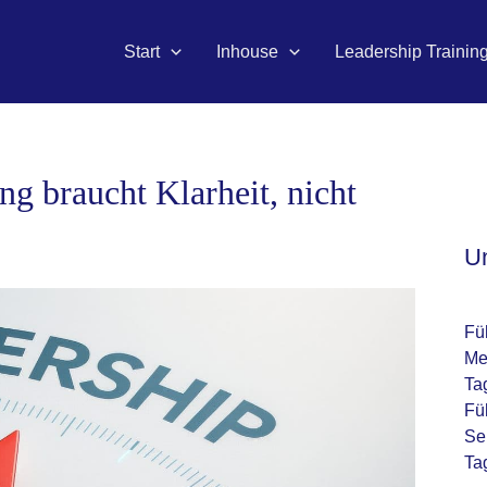
Start
Inhouse
Leadership Trainin
g braucht Klarheit, nicht
U
Fü
Me
Ta
Fü
Se
Ta