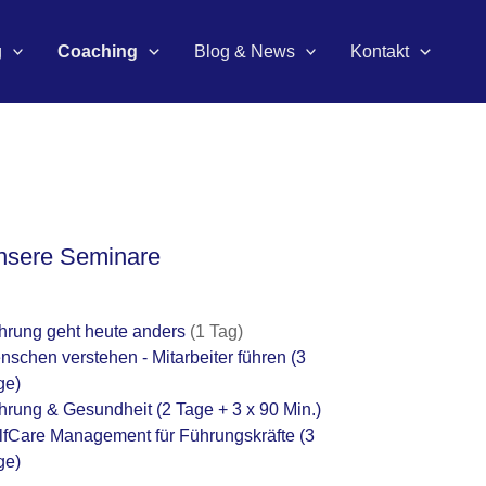
g
Coaching
Blog & News
Kontakt
nsere Seminare
hrung geht heute anders
(1 Tag)
nschen verstehen - Mitarbeiter führen
(3
ge)
hrung & Gesundheit
(2 Tage + 3 x 90 Min.)
lfCare Management für Führungskräfte
(3
ge)