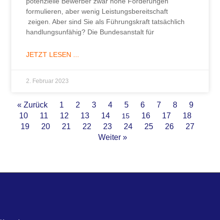
potenzielle Bewerber zwar hohe Forderungen
formulieren, aber wenig Leistungsbereitschaft
zeigen. Aber sind Sie als Führungskraft tatsächlich
handlungsunfähig? Die Bundesanstalt für
JETZT LESEN ...
2. Februar 2023
« Zurück
1
2
3
4
5
6
7
8
9
10
11
12
13
14
16
17
18
15
19
20
21
22
23
24
25
26
27
Weiter »