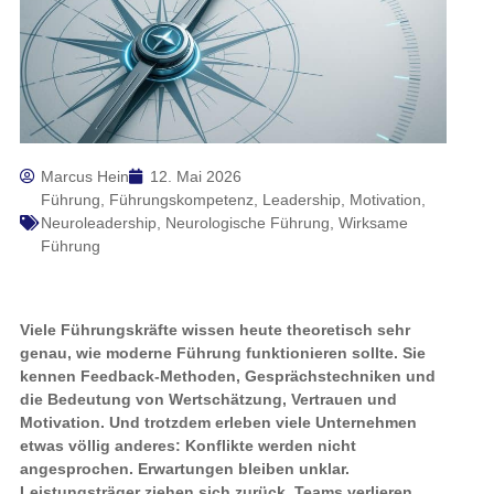
Marcus Hein
12. Mai 2026
Führung
,
Führungskompetenz
,
Leadership
,
Motivation
,
Neuroleadership
,
Neurologische Führung
,
Wirksame
Führung
Viele Führungskräfte wissen heute theoretisch sehr
genau, wie moderne Führung funktionieren sollte. Sie
kennen Feedback-Methoden, Gesprächstechniken und
die Bedeutung von Wertschätzung, Vertrauen und
Motivation. Und trotzdem erleben viele Unternehmen
etwas völlig anderes: Konflikte werden nicht
angesprochen. Erwartungen bleiben unklar.
Leistungsträger ziehen sich zurück. Teams verlieren