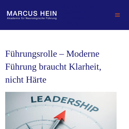
Zum
MARCUS HEIN -
Inhalt
Akademie für
springen
Neurologische
Führung
Führungsrolle – Moderne
Führung braucht Klarheit,
nicht Härte