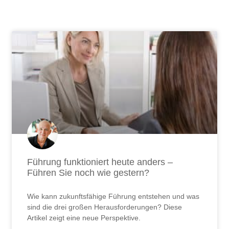
Seite
Seite
Seite
Seite
Seite
Seite
Seite
Seite
Seite
Seite
Seite
Seite
Seite
Seite
Seite
Seite
Seite
Seite
Seite
Seite
Seite
Seite
Seite
Seite
Seite
Seite
Seite
Führung funktioniert heute anders –
Führen Sie noch wie gestern?
Wie kann zukunftsfähige Führung entstehen und was
sind die drei großen Herausforderungen? Diese
Artikel zeigt eine neue Perspektive.