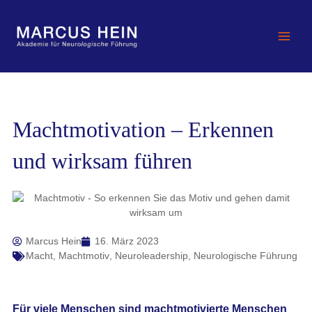
Zum
MARCUS HEIN -
Inhalt
Akademie für
springen
Neurologische
Führung
Machtmotivation – Erkennen
und wirksam führen
Marcus Hein
16. März 2023
Macht
,
Machtmotiv
,
Neuroleadership
,
Neurologische Führung
Für viele Menschen sind machtmotivierte Menschen