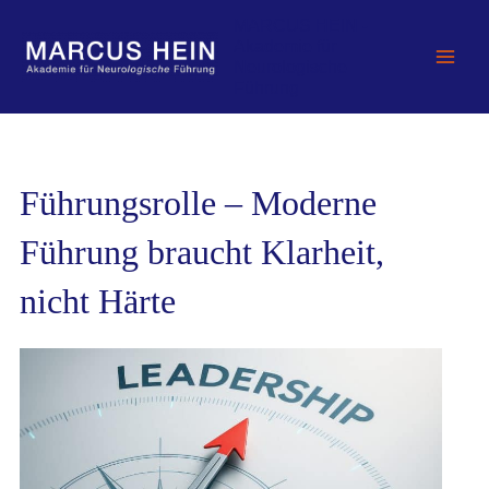
Zum
MARCUS HEIN -
Inhalt
Akademie für
springen
Neurologische
Führung
Führungsrolle – Moderne
Führung braucht Klarheit,
nicht Härte