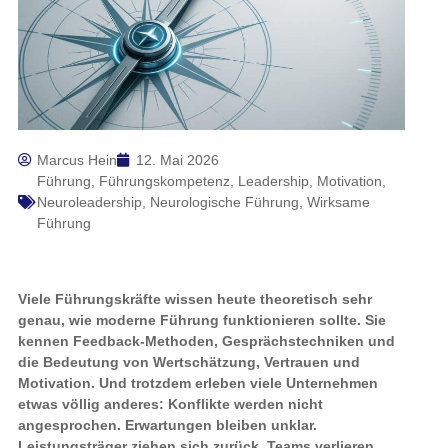
Marcus Hein
12. Mai 2026
Führung
,
Führungskompetenz
,
Leadership
,
Motivation
,
Neuroleadership
,
Neurologische Führung
,
Wirksame
Führung
Viele Führungskräfte wissen heute theoretisch sehr
genau, wie moderne Führung funktionieren sollte. Sie
kennen Feedback-Methoden, Gesprächstechniken und
die Bedeutung von Wertschätzung, Vertrauen und
Motivation. Und trotzdem erleben viele Unternehmen
etwas völlig anderes: Konflikte werden nicht
angesprochen. Erwartungen bleiben unklar.
Leistungsträger ziehen sich zurück. Teams verlieren