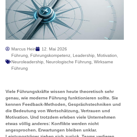
Marcus Hein
12. Mai 2026
Führung
,
Führungskompetenz
,
Leadership
,
Motivation
,
Neuroleadership
,
Neurologische Führung
,
Wirksame
Führung
Viele Führungskräfte wissen heute theoretisch sehr
genau, wie moderne Führung funktionieren sollte. Sie
kennen Feedback-Methoden, Gesprächstechniken und
die Bedeutung von Wertschätzung, Vertrauen und
Motivation. Und trotzdem erleben viele Unternehmen
etwas völlig anderes: Konflikte werden nicht
angesprochen. Erwartungen bleiben unklar.
Leistungsträger ziehen sich zurück. Teams verlieren