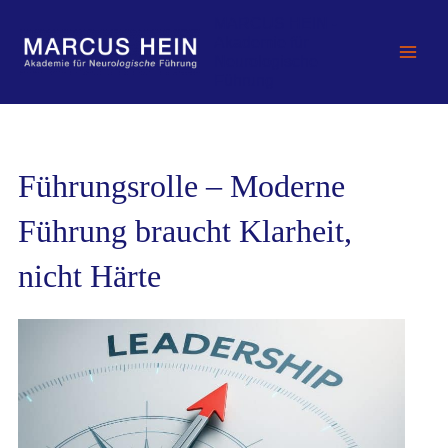
Zum
MARCUS HEIN -
Inhalt
Akademie für
springen
Neurologische
Führung
Führungsrolle – Moderne
Führung braucht Klarheit,
nicht Härte