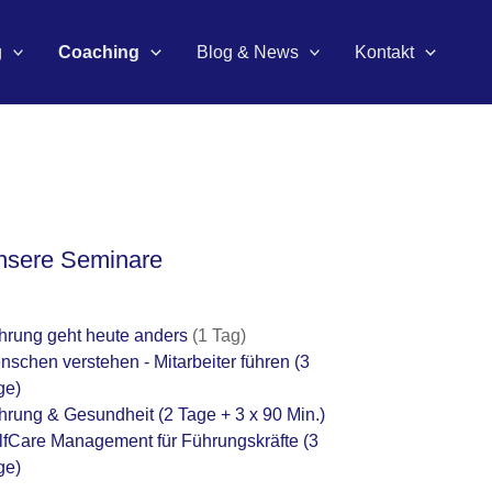
g
Coaching
Blog & News
Kontakt
nsere Seminare
hrung geht heute anders
(1 Tag)
nschen verstehen - Mitarbeiter führen
(3
ge)
hrung & Gesundheit
(2 Tage + 3 x 90 Min.)
lfCare Management für Führungskräfte
(3
ge)