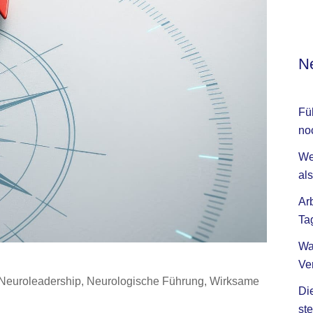
Ne
Fü
no
We
als
Ar
Ta
Wa
Ve
Neuroleadership
,
Neurologische Führung
,
Wirksame
Di
ste