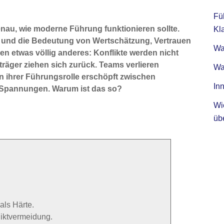
Fü
enau, wie moderne Führung funktionieren sollte.
Kla
und die Bedeutung von Wertschätzung, Vertrauen
Was
n etwas völlig anderes: Konflikte werden nicht
räger ziehen sich zurück. Teams verlieren
Wa
n ihrer Führungsrolle erschöpft zwischen
Inn
Spannungen. Warum ist das so?
Wi
üb
als Härte.
liktvermeidung.