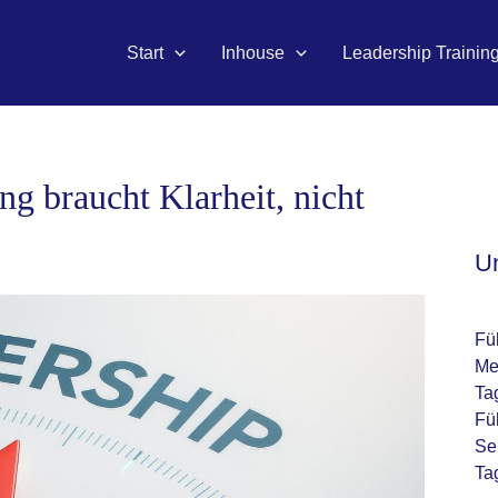
Start
Inhouse
Leadership Trainin
g braucht Klarheit, nicht
U
Fü
Me
Ta
Fü
Se
Ta