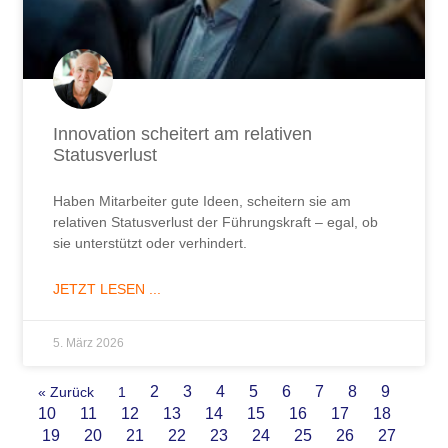
Innovation scheitert am relativen
Statusverlust
Haben Mitarbeiter gute Ideen, scheitern sie am
relativen Statusverlust der Führungskraft – egal, ob
sie unterstützt oder verhindert.
JETZT LESEN ...
5. März 2026
2
3
4
5
6
7
8
9
« Zurück
1
10
11
12
13
14
15
16
17
18
19
20
21
22
23
24
25
26
27