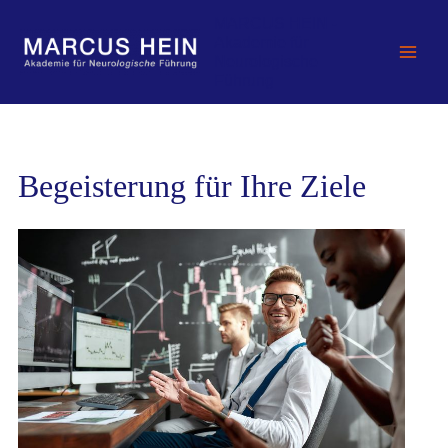
Zum
MARCUS HEIN -
Inhalt
Akademie für
springen
Neurologische
Führung
Begeisterung für Ihre Ziele