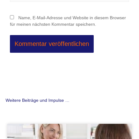
Name, E-Mail-Adresse und Website in diesem Browser
für meinen nächsten Kommentar speichern.
Weitere Beiträge und Impulse …
Seite
Seite
Seite
Seite
Seite
Seite
Seite
Seite
Seite
Seite
Seite
Seite
Seite
Seite
Seite
Seite
Seite
Seite
Seite
Seite
Seite
Seite
Seite
Seite
Seite
Seite
Seite