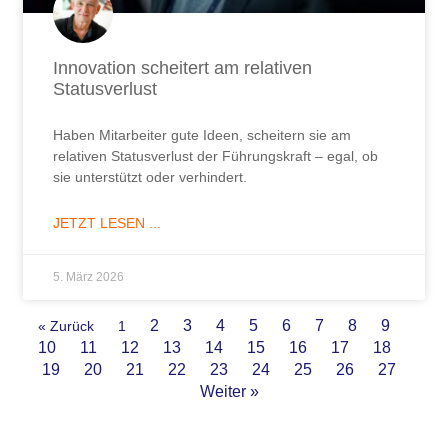
Innovation scheitert am relativen
Statusverlust
Haben Mitarbeiter gute Ideen, scheitern sie am
relativen Statusverlust der Führungskraft – egal, ob
sie unterstützt oder verhindert.
JETZT LESEN ...
5. März 2026
2
3
4
5
6
7
8
9
« Zurück
1
10
11
12
13
14
15
16
17
18
19
20
21
22
23
24
25
26
27
Weiter »