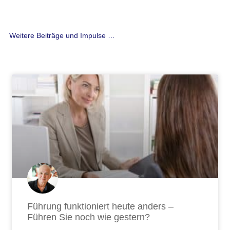
Weitere Beiträge und Impulse …
Seite
Seite
Seite
Seite
Seite
Seite
Seite
Seite
Seite
Seite
Seite
Seite
Seite
Seite
Seite
Seite
Seite
Seite
Seite
Seite
Seite
Seite
Seite
Seite
Seite
Seite
Seite
Führung funktioniert heute anders –
Führen Sie noch wie gestern?