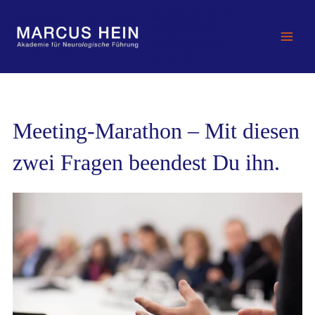
Zum
MARCUS HEIN -
Inhalt
Akademie für
springen
Neurologische
Führung
Meeting-Marathon – Mit diesen
zwei Fragen beendest Du ihn.