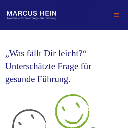
Zum
MARCUS HEIN -
Inhalt
Akademie für
springen
Neurologische
Führung
„Was fällt Dir leicht?“ –
Unterschätzte Frage für
gesunde Führung.