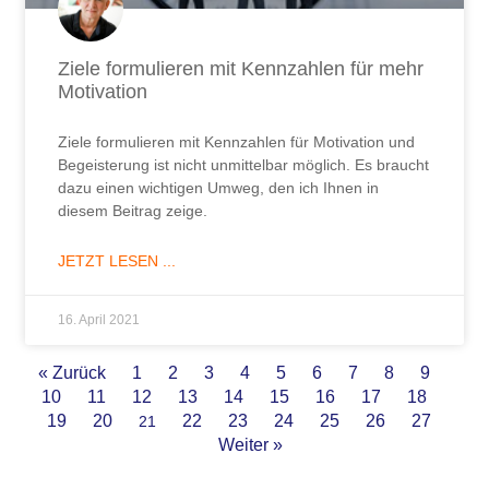
Ziele formulieren mit Kennzahlen für mehr
Motivation
Ziele formulieren mit Kennzahlen für Motivation und
Begeisterung ist nicht unmittelbar möglich. Es braucht
dazu einen wichtigen Umweg, den ich Ihnen in
diesem Beitrag zeige.
JETZT LESEN ...
16. April 2021
« Zurück
1
2
3
4
5
6
7
8
9
10
11
12
13
14
15
16
17
18
19
20
22
23
24
25
26
27
21
Weiter »