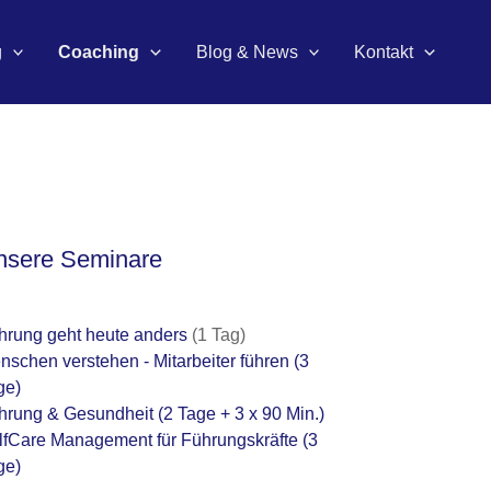
g
Coaching
Blog & News
Kontakt
nsere Seminare
hrung geht heute anders
(1 Tag)
nschen verstehen - Mitarbeiter führen
(3
ge)
hrung & Gesundheit
(2 Tage + 3 x 90 Min.)
lfCare Management für Führungskräfte
(3
ge)