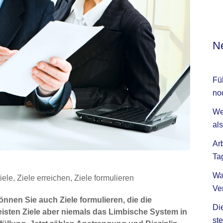
Ne
Fü
no
We
als
Ar
Ta
Wa
iele
,
Ziele erreichen
,
Ziele formulieren
Ve
önnen Sie auch Ziele formulieren, die die
Di
meisten Ziele aber niemals das Limbische System in
ste