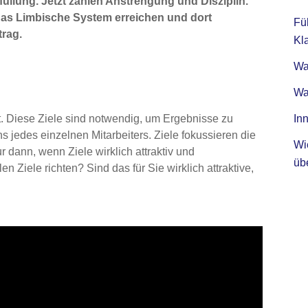
rfüllung. Jetzt zählen Anstrengung und Disziplin.
e das Limbische System erreichen und dort
Fü
trag.
Kla
Was
Wa
t. Diese Ziele sind notwendig, um Ergebnisse zu
Inn
 jedes einzelnen Mitarbeiters. Ziele fokussieren die
Wi
ur dann, wenn Ziele wirklich attraktiv und
üb
en Ziele richten? Sind das für Sie wirklich attraktive,