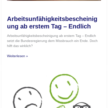
Arbeitsunfähigkeitsbescheinig
ung ab erstem Tag – Endlich
Arbeitsunfähigkeitsbescheinigung ab erstem Tag – Endlich
setzt die Bundesregierung dem Missbrauch ein Ende. Doch
hilft das wirklich?
Weiterlesen »
„Was
fällt
Dir
leicht?“
–
Unterschätzte
Frage