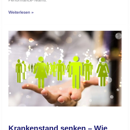
Performance-Teams.
Weiterlesen »
Krankenstand
senken
–
Wie
Führungskräfte
Einfluss
nehmen.
Krankenstand senken – Wie