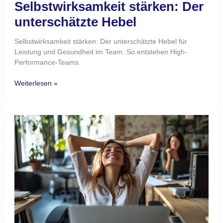
Selbstwirksamkeit stärken: Der
unterschätzte Hebel
Selbstwirksamkeit stärken: Der unterschätzte Hebel für
Leistung und Gesundheit im Team. So entstehen High-
Performance-Teams.
Weiterlesen »
Gesund
führen:
Wie
Psychologische
Sicherheit
dazu
beiträgt