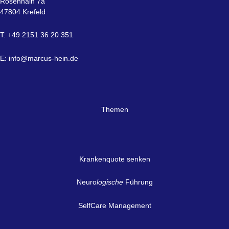
Rosenhain 7a
47804 Krefeld
T: +49 2151 36 20 351
E:
info@marcus-hein.de
Themen
Krankenquote senken
Neuro
logische
Führung
SelfCare Management