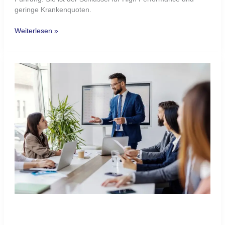
geringe Krankenquoten.
Weiterlesen »
Selbstwirksamkeit
stärken:
Der
unterschätzte
Hebel