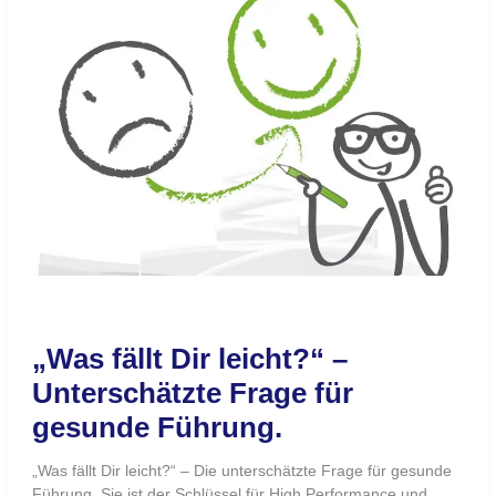
fällt
Dir
leicht?“
–
Unterschätzte
Frage
für
gesunde
Führung.
„Was fällt Dir leicht?“ –
Unterschätzte Frage für
gesunde Führung.
„Was fällt Dir leicht?“ – Die unterschätzte Frage für gesunde
Führung. Sie ist der Schlüssel für High Performance und