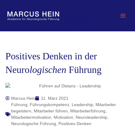
Zum
MARCUS HEIN -
Inhalt
Akademie für
springen
Neurologische
Führung
Positives Denken in der
Neuro
logischen
Führung
Marcus Hein
11. März 2021
Führung
,
Führungskompetenz
,
Leadership
,
Mitarbeiter
begeistern
,
Mitarbeiter führen
,
Mitarbeiterführung
,
Mitarbeitermotivation
,
Motivation
,
Neuroleadership
,
Neurologische Führung
,
Positives Denken