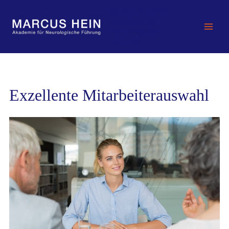
Zum
MARCUS HEIN -
Inhalt
Akademie für
springen
Neurologische
Führung
Exzellente Mitarbeiterauswahl