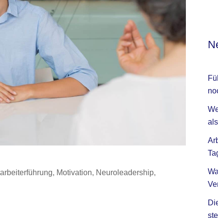
Ne
Fü
no
We
als
Ar
Ta
Wa
tarbeiterführung
,
Motivation
,
Neuroleadership
,
Ve
Di
ste