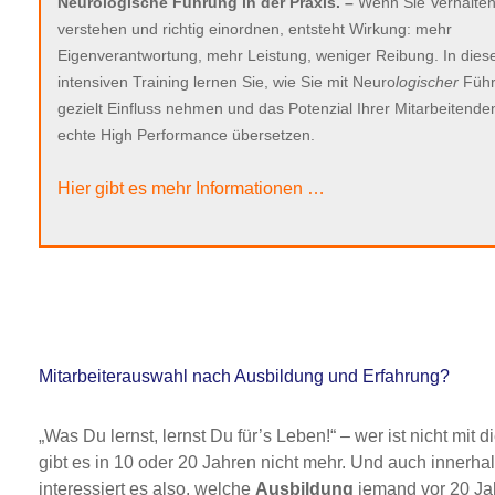
Neurologische Führung in der Praxis. –
Wenn Sie Verhalte
verstehen und richtig einordnen, entsteht Wirkung: mehr
Eigenverantwortung, mehr Leistung, weniger Reibung. In die
intensiven Training lernen Sie, wie Sie mit Neuro
logischer
Füh
gezielt Einfluss nehmen und das Potenzial Ihrer Mitarbeitenden
echte High Performance übersetzen.
Hier gibt es mehr Informationen …
Mitarbeiterauswahl nach Ausbildung und Erfahrung?
„Was Du lernst, lernst Du für’s Leben!“ – wer ist nicht mi
gibt es in 10 oder 20 Jahren nicht mehr. Und auch innerhal
interessiert es also, welche
Ausbildung
jemand vor 20 Ja