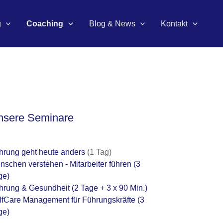
g
Coaching
Blog & News
Kontakt
nsere Seminare
hrung geht heute anders
(1 Tag)
nschen verstehen - Mitarbeiter führen
(3
ge)
hrung & Gesundheit
(2 Tage + 3 x 90 Min.)
lfCare Management für Führungskräfte
(3
ge)