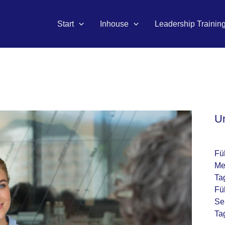
Start
Inhouse
Leadership Trainin
U
Fü
Me
Ta
Fü
Se
Ta