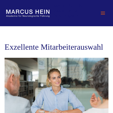
Zum
MARCUS HEIN -
Inhalt
Akademie für
springen
Neurologische
Führung
Exzellente Mitarbeiterauswahl