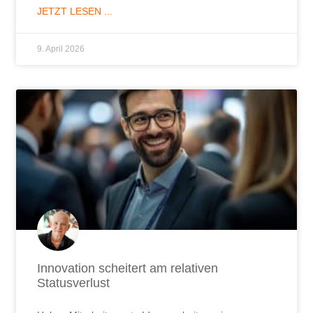
Innovation scheitert am relativen
Statusverlust
Haben Mitarbeiter gute Ideen, scheitern sie am
relativen Statusverlust der Führungskraft – egal, ob
sie unterstützt oder verhindert.
JETZT LESEN ...
5. März 2026
2
3
4
5
6
7
8
9
10
« Zurück
1
11
12
13
14
15
16
17
18
19
20
21
22
23
24
25
26
27
Weiter »