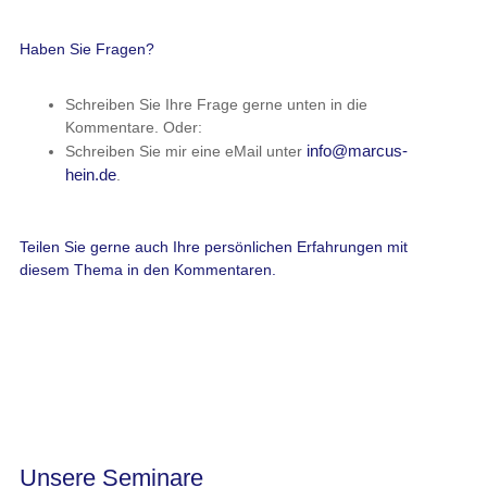
Unsere Seminare
Führung geht heute anders
(1 Tag)
Menschen verstehen - Mitarbeiter führen
(3 Tage)
Führung & Gesundheit
(2 Tage + 3 x 90 Min.)
SelfCare Management für Führungskräfte
(3 Tage)
Neueste Beiträge