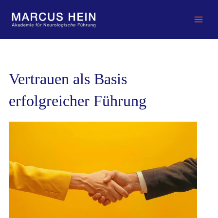
Zum
Inhalt
MARCUS HEIN - Akademie für Neurologische Führung
springen
Vertrauen als Basis
erfolgreicher Führung