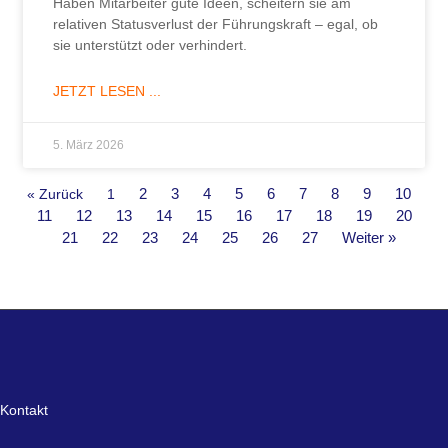
Kontakt
MARCUS HEIN -
Akademie für Neurologische Führung
Rosenhain 7a
47804 Krefeld
T: +49 2151 36 20 351
info@marcus-hein.de
E: