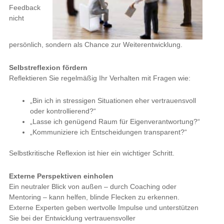
Reflektieren Sie regelmäßig Ihr Verhalten mit Fragen wie:
„Bin ich in stressigen Situationen eher vertrauensvoll oder
kontrollierend?“
„Lasse ich genügend Raum für Eigenverantwortung?“
„Kommuniziere ich Entscheidungen transparent?“
Selbstkritische Reflexion ist hier ein wichtiger Schritt.
Externe Perspektiven einholen
Ein neutraler Blick von außen – durch Coaching oder Mentoring
– kann helfen, blinde Flecken zu erkennen. Externe Experten
geben wertvolle Impulse und unterstützen Sie bei der
Entwicklung vertrauensvoller Führungskompetenzen.
Vertrauen durch Teamaktivitäten stärken
Schaffen Sie bewusst Gelegenheiten für Austausch und
Zusammenarbeit. Vertrauensübungen, gemeinsame Projekte
oder Workshops können helfen, die Teamdynamik zu verbessern
und Misstrauen abzubauen.