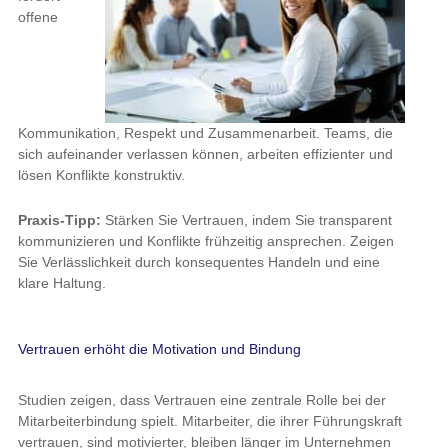
Kommunikation, Respekt und Zusammenarbeit. Teams, die sich
aufeinander verlassen können, arbeiten effizienter und lösen
Konflikte konstruktiv.
Praxis-Tipp:
Stärken Sie Vertrauen, indem Sie transparent
kommunizieren und Konflikte frühzeitig ansprechen. Zeigen Sie
Verlässlichkeit durch konsequentes Handeln und eine klare
Haltung.
Vertrauen erhöht die Motivation und Bindung
Studien zeigen, dass Vertrauen eine zentrale Rolle bei der
Mitarbeiterbindung spielt. Mitarbeiter, die ihrer Führungskraft
vertrauen, sind motivierter, bleiben länger im Unternehmen und
engagieren sich stärker für gemeinsame Ziele. Misstrauen lässt
Mitarbeiter viel häufiger über Kündigung nachdenken. Oder sie
gehen in die innere Kündigung, was hohe Kosten verursacht und
oft gar nicht oder viel zu spät erkannt wird.