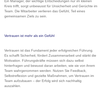
Vertrauen ist das Fundament jeder erfolgreichen Führung. Es
schafft Sicherheit, fördert Zusammenarbeit und stärkt die
Motivation. Führungskräfte müssen sich dazu selbst hinterfragen
und bewusst daran arbeiten, wie sie von ihrem Team
wahrgenommen werden. Nutzen Sie Feedback, Selbstreflexion
und gezielte Maßnahmen, um Vertrauen im Team aufzubauen –
der Erfolg wird sich nachhaltig auszahlen.
Literaturempfehlung
Schnelligkeit durch Vertrauen
Covey, Stephen M. R. (2022):
:
Aktionsplan: In 13 Schritten zu mehr Vertrauen, besseren
Beziehungen und höheren Gewinnen. GABAL Verlag, Offenbach
Vertrauen entscheidet
Heimsoeth, Antje (2019):
: Die vergessene