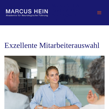
Zum
MARCUS HEIN -
Inhalt
Akademie für
springen
Neurologische
Führung
Exzellente Mitarbeiterauswahl