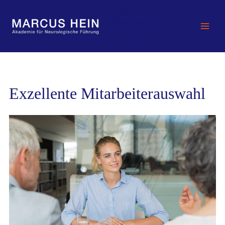
Zum
MARCUS HEIN -
Inhalt
Akademie für
springen
Neurologische
Führung
Exzellente Mitarbeiterauswahl