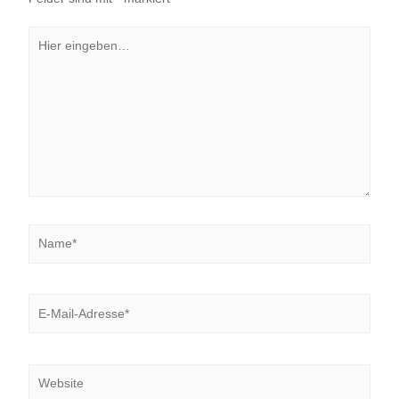
Name*
E-
Mail-
Adresse*
Website
Name, E-Mail-Adresse und Website in diesem Browser
für meinen nächsten Kommentar speichern.