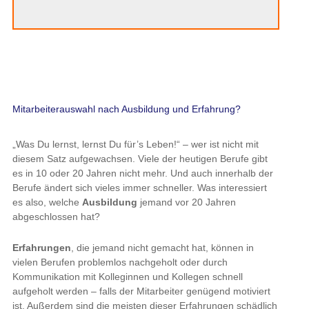
Mitarbeiterauswahl nach Ausbildung und Erfahrung?
„Was Du lernst, lernst Du für’s Leben!“ – wer ist nicht mit diesem
Satz aufgewachsen. Viele der heutigen Berufe gibt es in 10 oder
20 Jahren nicht mehr. Und auch innerhalb der Berufe ändert sich
vieles immer schneller. Was interessiert es also, welche
Ausbildung
jemand vor 20 Jahren abgeschlossen hat?
Erfahrungen
, die jemand nicht gemacht hat, können in vielen
Berufen problemlos nachgeholt oder durch Kommunikation mit
Kolleginnen und Kollegen schnell aufgeholt werden – falls der
Mitarbeiter genügend motiviert ist. Außerdem sind die meisten
dieser Erfahrungen schädlich für Innovation.
Die kognitiven, sozialen und motivationlen Talente sind im Gehirn
eingebrannte Autobahnen. Die sind extrem stabil und kaum