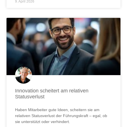
Innovation scheitert am relativen
Statusverlust
Haben Mitarbeiter gute Ideen, scheitern sie am
relativen Statusverlust der Führungskraft – egal, ob
sie unterstützt oder verhindert.
JETZT LESEN ...
5. März 2026
2
3
4
5
6
7
8
9
« Zurück
1