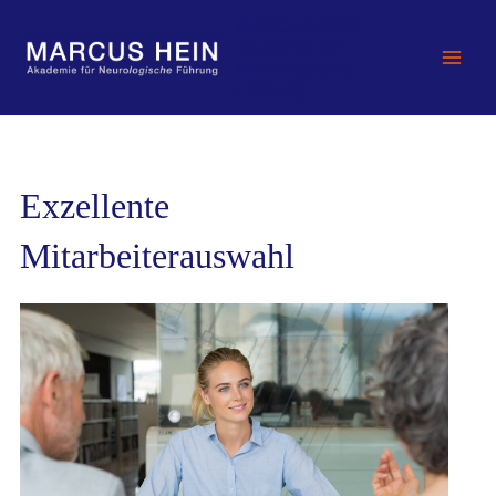
Zum
MARCUS HEIN -
Inhalt
Akademie für
springen
Neurologische
Führung
Exzellente Mitarbeiterauswahl