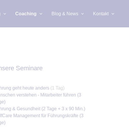
g
Coaching
Blog & News
Kontakt
nsere Seminare
hrung geht heute anders
(1 Tag)
nschen verstehen - Mitarbeiter führen
(3
ge)
hrung & Gesundheit
(2 Tage + 3 x 90 Min.)
lfCare Management für Führungskräfte
(3
ge)