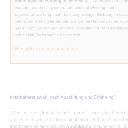
Neurologische Führung in der Praxis. –
Wenn Sie Verhalte
verstehen und richtig einordnen, entsteht Wirkung: mehr
Eigenverantwortung, mehr Leistung, weniger Reibung. In die
intensiven Training lernen Sie, wie Sie mit Neuro
logischer
Füh
gezielt Einfluss nehmen und das Potenzial Ihrer Mitarbeitenden
echte High Performance übersetzen.
Hier gibt es mehr Informationen …
Mitarbeiterauswahl nach Ausbildung und Erfahrung?
„Was Du lernst, lernst Du für’s Leben!“ – wer ist nicht mi
gibt es in 10 oder 20 Jahren nicht mehr. Und auch innerhal
interessiert es also, welche
Ausbildung
jemand vor 20 Ja