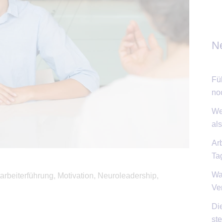
Ne
Fü
no
We
als
Ar
Ta
Wa
tarbeiterführung
,
Motivation
,
Neuroleadership
,
Ve
Di
ste