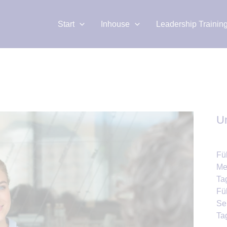
Start
Inhouse
Leadership Trainin
U
Fü
Me
Ta
Fü
Se
Ta