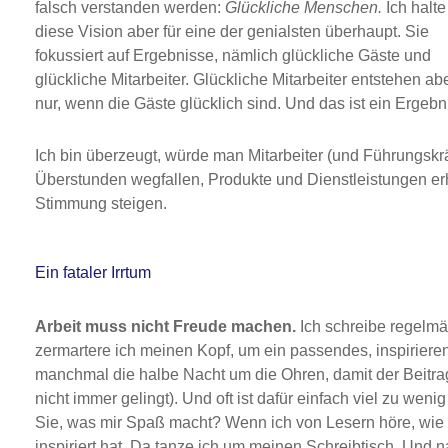
falsch verstanden werden:
Glückliche Menschen.
Ich halte
diese Vision aber für eine der genialsten überhaupt. Sie
fokussiert auf Ergebnisse, nämlich glückliche Gäste und
glückliche Mitarbeiter. Glückliche Mitarbeiter entstehen ab
nur, wenn die Gäste glücklich sind. Und das ist ein Ergebn
Ich bin überzeugt, würde man Mitarbeiter (und Führungskr
Überstunden wegfallen, Produkte und Dienstleistungen er
Stimmung steigen.
Ein fataler Irrtum
Arbeit muss nicht Freude machen.
Ich schreibe regelmä
zermartere ich meinen Kopf, um ein passendes, inspirier
manchmal die halbe Nacht um die Ohren, damit der Beitrag
nicht immer gelingt). Und oft ist dafür einfach viel zu we
Sie, was mir Spaß macht? Wenn ich von Lesern höre, wie d
inspiriert hat. Da tanze ich um meinen Schreibtisch. Und 