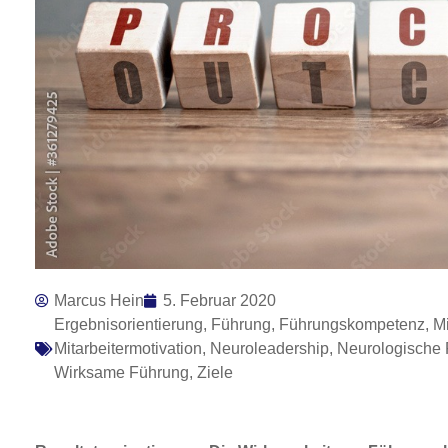
Marcus Hein
5. Februar 2020
Ergebnisorientierung
,
Führung
,
Führungskompetenz
,
Mi
Mitarbeitermotivation
,
Neuroleadership
,
Neurologische
Wirksame Führung
,
Ziele