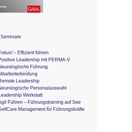
 Seminare
Fokus!
– Effizient führen
Positive Leadership mit PERMA-V
Neuro
logische
Führung
Mitarbeiterbindung
Remote Leadership
Neuro
logische
Personalauswahl
Leadership Werkstatt
Agil Führen – Führungstraining auf See
SelfCare Management für Führungskräfte