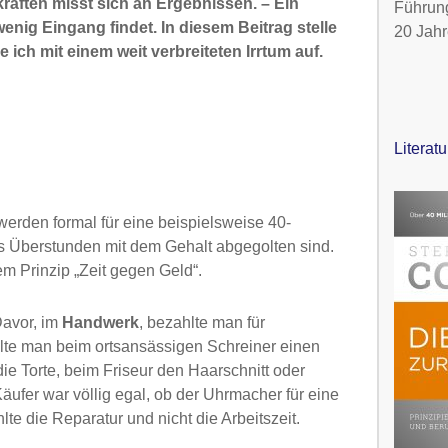
räften misst sich an Ergebnissen. – Ein
Führung
wenig Eingang findet. In diesem Beitrag stelle
20 Jahr
ich mit einem weit verbreiteten Irrtum auf.
Literat
erden formal für eine beispielsweise 40-
ss Überstunden mit dem Gehalt abgegolten sind.
m Prinzip „Zeit gegen Geld“.
Davor, im
Handwerk
, bezahlte man für
llte man beim ortsansässigen Schreiner einen
ie Torte, beim Friseur den Haarschnitt oder
fer war völlig egal, ob der Uhrmacher für eine
te die Reparatur und nicht die Arbeitszeit.