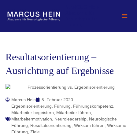
Zum
MARCUS HEIN -
Inhalt
Akademie für
springen
Neurologische
Führung
Resultatsorientierung –
Ausrichtung auf Ergebnisse
Marcus Hein
5. Februar 2020
Ergebnisorientierung
,
Führung
,
Führungskompetenz
,
Mitarbeiter begeistern
,
Mitarbeiter führen
,
Mitarbeitermotivation
,
Neuroleadership
,
Neurologische
Führung
,
Resultatsorientierung
,
Wirksam führen
,
Wirksame
Führung
,
Ziele