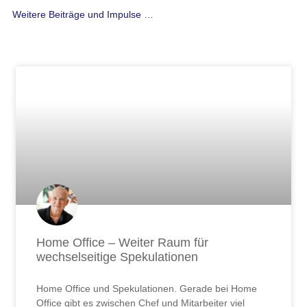
Weitere Beiträge und Impulse …
Seite
Seite
Seite
Seite
Seite
Seite
Seite
Seite
Seite
Seite
Seite
Seite
Seite
Seite
Seite
Seite
Seite
Seite
Seite
Seite
Seite
Seite
Seite
Seite
Seite
Seite
Seit
Home Office – Weiter Raum für
wechselseitige Spekulationen
Home Office und Spekulationen. Gerade bei Home
Office gibt es zwischen Chef und Mitarbeiter viel