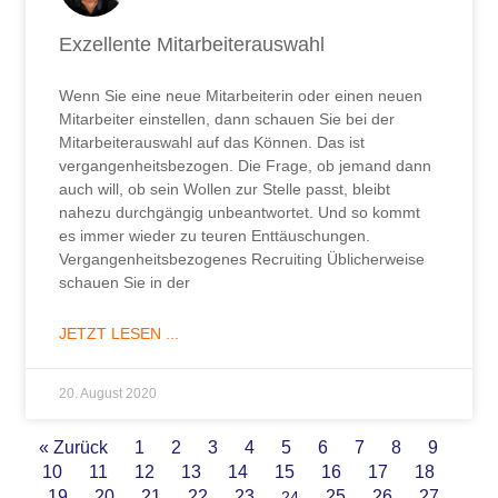
Exzellente Mitarbeiterauswahl
Wenn Sie eine neue Mitarbeiterin oder einen neuen
Mitarbeiter einstellen, dann schauen Sie bei der
Mitarbeiterauswahl auf das Können. Das ist
vergangenheitsbezogen. Die Frage, ob jemand dann
auch will, ob sein Wollen zur Stelle passt, bleibt
nahezu durchgängig unbeantwortet. Und so kommt
es immer wieder zu teuren Enttäuschungen.
Vergangenheitsbezogenes Recruiting Üblicherweise
schauen Sie in der
JETZT LESEN ...
20. August 2020
« Zurück
1
2
3
4
5
6
7
8
9
10
11
12
13
14
15
16
17
18
19
20
21
22
23
25
26
27
24