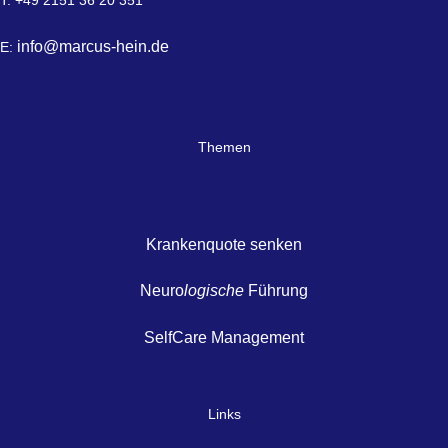
T: +49 2151 36 20 351
info@marcus-hein.de
E:
Themen
Krankenquote senken
Neuro
logische
Führung
SelfCare Management
Links