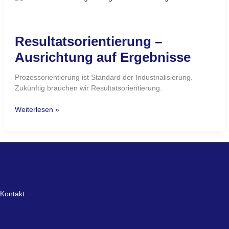
–
Ausrichtung
auf
Resultatsorientierung –
Ergebnisse
Ausrichtung auf Ergebnisse
Prozessorientierung ist Standard der Industrialisierung.
Zukünftig brauchen wir Resultatsorientierung.
Weiterlesen »
Kontakt