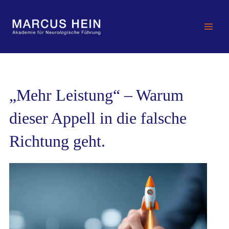
Zum
MARCUS HEIN -
Inhalt
Akademie für
springen
Neurologische
Führung
„Mehr Leistung“ – Warum
dieser Appell in die falsche
Richtung geht.