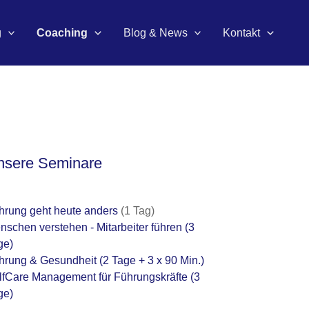
g
Coaching
Blog & News
Kontakt
nsere Seminare
hrung geht heute anders
(1 Tag)
nschen verstehen - Mitarbeiter führen
(3
ge)
hrung & Gesundheit
(2 Tage + 3 x 90 Min.)
lfCare Management für Führungskräfte
(3
ge)