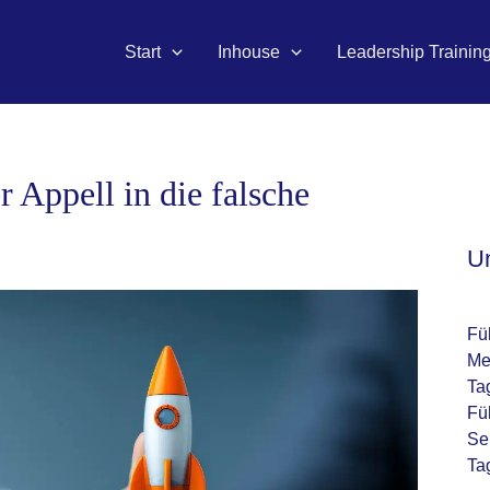
Start
Inhouse
Leadership Trainin
 Appell in die falsche
U
Fü
Me
Ta
Fü
Se
Ta