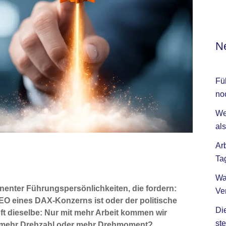
Ne
Fü
no
We
als
Ar
Ta
Wa
nenter Führungspersönlichkeiten, die fordern:
Ve
CEO eines DAX-Konzerns ist oder der politische
Di
oft dieselbe: Nur mit mehr Arbeit kommen wir
ste
wir mehr Drehzahl oder mehr Drehmoment?