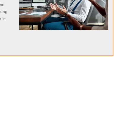
sem
rung
 in