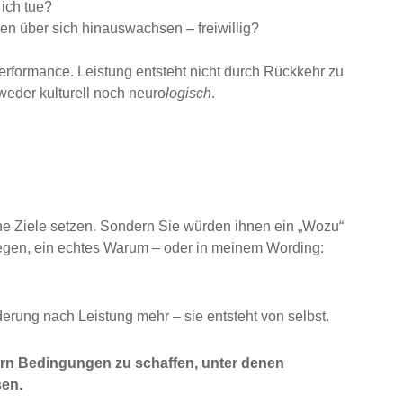
ich tue?
n über sich hinauswachsen – freiwillig?
erformance. Leistung entsteht nicht durch Rückkehr zu
 weder kulturell noch neuro
logisch
.
ine Ziele setzen. Sondern Sie würden ihnen ein „Wozu“
iegen, ein echtes Warum – oder in meinem Wording:
erung nach Leistung mehr – sie entsteht von selbst.
ern Bedingungen zu schaffen, unter denen
sen.