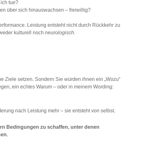
ich tue?
n über sich hinauswachsen – freiwillig?
erformance. Leistung entsteht nicht durch Rückkehr zu
 weder kulturell noch neuro
logisch
.
ine Ziele setzen. Sondern Sie würden ihnen ein „Wozu“
iegen, ein echtes Warum – oder in meinem Wording:
erung nach Leistung mehr – sie entsteht von selbst.
ern Bedingungen zu schaffen, unter denen
sen.