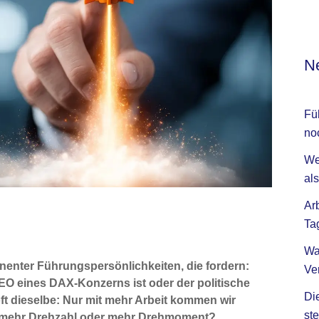
Ne
Fü
no
We
als
Ar
Ta
Wa
nenter Führungspersönlichkeiten, die fordern:
Ve
CEO eines DAX-Konzerns ist oder der politische
Di
oft dieselbe: Nur mit mehr Arbeit kommen wir
ste
wir mehr Drehzahl oder mehr Drehmoment?