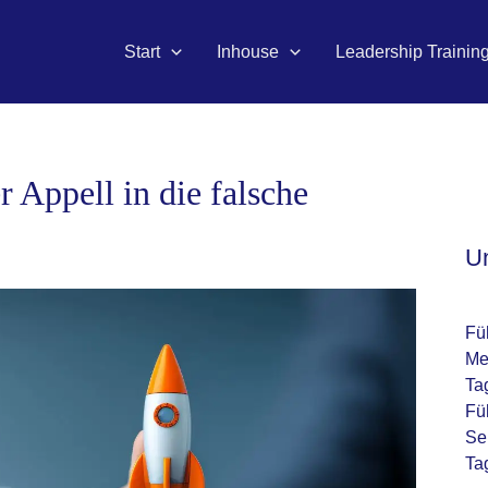
Start
Inhouse
Leadership Trainin
 Appell in die falsche
U
Fü
Me
Ta
Fü
Se
Ta