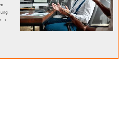
sem
rung
 in