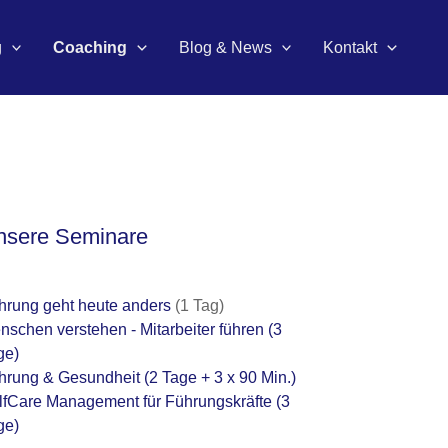
g
Coaching
Blog & News
Kontakt
nsere Seminare
hrung geht heute anders
(1 Tag)
nschen verstehen - Mitarbeiter führen
(3
ge)
hrung & Gesundheit
(2 Tage + 3 x 90 Min.)
lfCare Management für Führungskräfte
(3
ge)