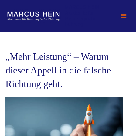
Zum
MARCUS HEIN -
Inhalt
Akademie für
springen
Neurologische
Führung
„Mehr Leistung“ – Warum
dieser Appell in die falsche
Richtung geht.