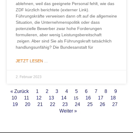
ablehnen, weil das geeignete Personal fehlt, wie das
ZDF kürzlich berichtete (externer Link).
Führungskräfte verweisen dann oft auf die allgemeine
Situation, die Unternehmenspolitik oder dass
potenzielle Bewerber zwar hohe Forderungen
formulieren, aber wenig Leistungsbereitschaft
zeigen. Aber sind Sie als Führungskraft tatsächlich
handlungsunfähig? Die Bundesanstalt für
JETZT LESEN ...
2. Februar 2023
« Zurück
1
2
3
4
5
6
7
8
9
10
11
12
13
14
16
17
18
15
19
20
21
22
23
24
25
26
27
Weiter »