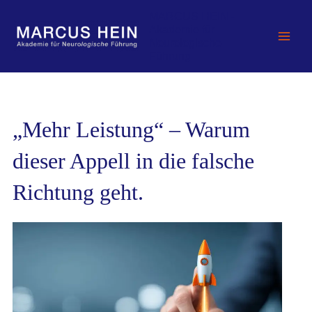
Zum
MARCUS HEIN -
Inhalt
Akademie für
springen
Neurologische
Führung
„Mehr Leistung“ – Warum
dieser Appell in die falsche
Richtung geht.