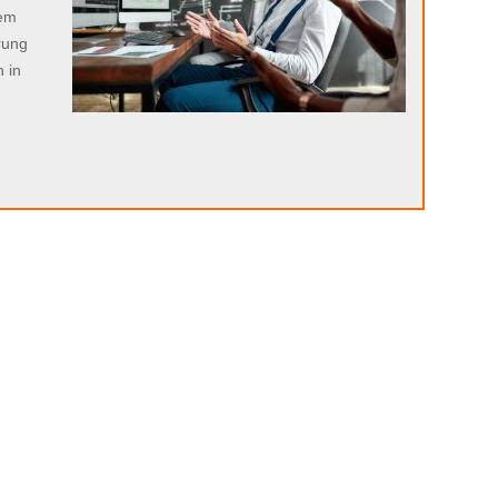
sem
rung
 in