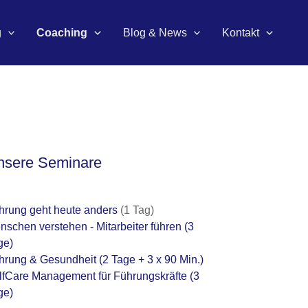
g
Coaching
Blog & News
Kontakt
nsere Seminare
hrung geht heute anders
(1 Tag)
nschen verstehen - Mitarbeiter führen
(3
ge)
hrung & Gesundheit
(2 Tage + 3 x 90 Min.)
lfCare Management für Führungskräfte
(3
ge)