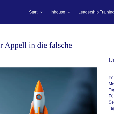
Start
Inhouse
Leadership Trainin
 Appell in die falsche
U
Fü
Me
Ta
Fü
Se
Ta