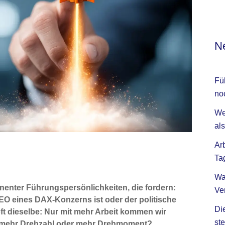
Ne
Fü
no
We
als
Ar
Ta
Wa
nenter Führungspersönlichkeiten, die fordern:
Ve
CEO eines DAX-Konzerns ist oder der politische
Di
oft dieselbe: Nur mit mehr Arbeit kommen wir
ste
wir mehr Drehzahl oder mehr Drehmoment?