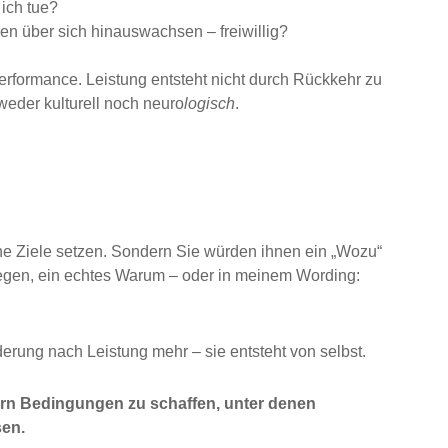
ich tue?
n über sich hinauswachsen – freiwillig?
erformance. Leistung entsteht nicht durch Rückkehr zu
 weder kulturell noch neuro
logisch
.
ine Ziele setzen. Sondern Sie würden ihnen ein „Wozu“
iegen, ein echtes Warum – oder in meinem Wording:
erung nach Leistung mehr – sie entsteht von selbst.
ern Bedingungen zu schaffen, unter denen
sen.