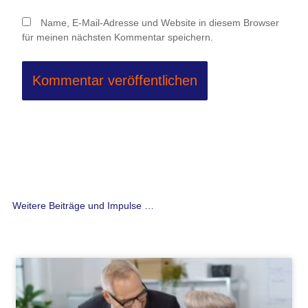
Name, E-Mail-Adresse und Website in diesem Browser
für meinen nächsten Kommentar speichern.
Weitere Beiträge und Impulse …
Seite
Seite
Seite
Seite
Seite
Seite
Seite
Seite
Seite
Seite
Seite
Seite
Seite
Seite
Seite
Seite
Seite
Seite
Seite
Seite
Seite
Seite
Seite
Seite
Seite
Seite
Seit