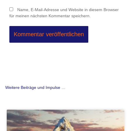
Name, E-Mail-Adresse und Website in diesem Browser
für meinen nächsten Kommentar speichern.
Weitere Beiträge und Impulse …
Seite
Seite
Seite
Seite
Seite
Seite
Seite
Seite
Seite
Seite
Seite
Seite
Seite
Seite
Seite
Seite
Seite
Seite
Seite
Seite
Seite
Seite
Seite
Seite
Seite
Seite
Seit