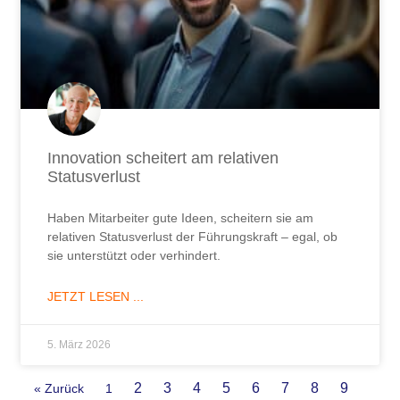
Innovation scheitert am relativen
Statusverlust
Haben Mitarbeiter gute Ideen, scheitern sie am
relativen Statusverlust der Führungskraft – egal, ob
sie unterstützt oder verhindert.
JETZT LESEN ...
5. März 2026
2
3
4
5
6
7
8
9
« Zurück
1