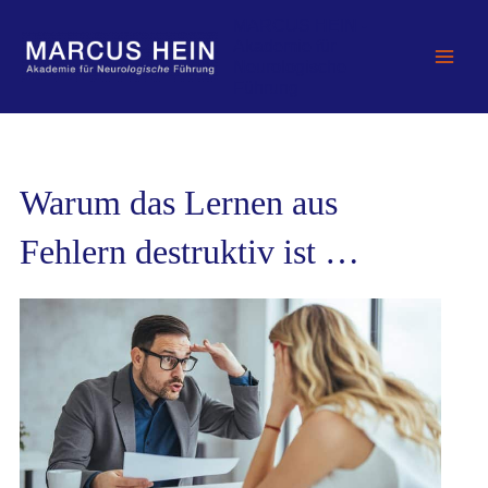
Zum
MARCUS HEIN -
Inhalt
Akademie für
springen
Neurologische
Führung
Warum das Lernen aus
Fehlern destruktiv ist …