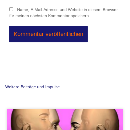
Name, E-Mail-Adresse und Website in diesem Browser
für meinen nächsten Kommentar speichern.
Weitere Beiträge und Impulse …
Seite
Seite
Seite
Seite
Seite
Seite
Seite
Seite
Seite
Seite
Seite
Seite
Seite
Seite
Seite
Seite
Seite
Seite
Seite
Seite
Seite
Seite
Seite
Seite
Seite
Seite
Seit