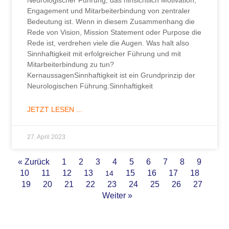
Neurologischer Führung, das hinsichtlich Motivation,
Engagement und Mitarbeiterbindung von zentraler
Bedeutung ist. Wenn in diesem Zusammenhang die
Rede von Vision, Mission Statement oder Purpose die
Rede ist, verdrehen viele die Augen. Was halt also
Sinnhaftigkeit mit erfolgreicher Führung und mit
Mitarbeiterbindung zu tun?
KernaussagenSinnhaftigkeit ist ein Grundprinzip der
Neurologischen Führung.Sinnhaftigkeit
JETZT LESEN ...
27. April 2023
« Zurück
1
2
3
4
5
6
7
8
9
10
11
12
13
15
16
17
18
14
19
20
21
22
23
24
25
26
27
Weiter »