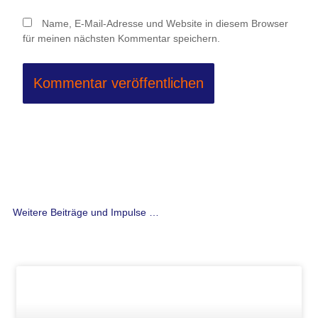
Name, E-Mail-Adresse und Website in diesem Browser
für meinen nächsten Kommentar speichern.
Weitere Beiträge und Impulse …
Seite
Seite
Seite
Seite
Seite
Seite
Seite
Seite
Seite
Seite
Seite
Seite
Seite
Seite
Seite
Seite
Seite
Seite
Seite
Seite
Seite
Seite
Seite
Seite
Seite
Seite
Seit