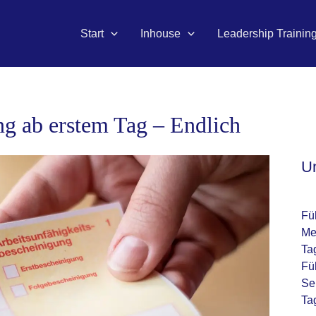
Start
Inhouse
Leadership Trainin
ng ab erstem Tag – Endlich
U
Fü
Me
Ta
Fü
Se
Ta