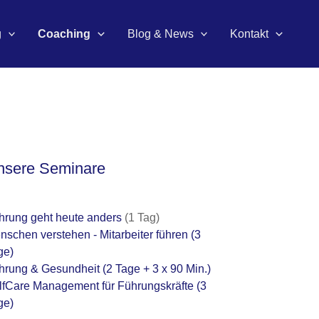
g
Coaching
Blog & News
Kontakt
nsere Seminare
hrung geht heute anders
(1 Tag)
nschen verstehen - Mitarbeiter führen
(3
ge)
hrung & Gesundheit
(2 Tage + 3 x 90 Min.)
lfCare Management für Führungskräfte
(3
ge)