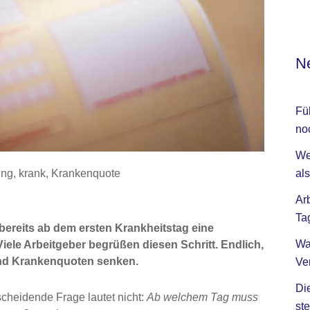
Ne
Fü
no
We
als
ung
,
krank
,
Krankenquote
Ar
Ta
bereits ab dem ersten Krankheitstag eine
Wa
ele Arbeitgeber begrüßen diesen Schritt. Endlich,
und Krankenquoten senken.
Ve
Di
tscheidende Frage lautet nicht:
Ab welchem Tag muss
ste