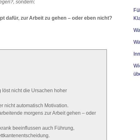
legen?, s
ondern:
Fü
 dafür, zur Arbeit zu gehen – oder eben nicht?
Kla
Was
Wa
Inn
Wi
üb
 löst nicht die Ursachen hoher
r nicht automatisch Motivation.
arbeitende morgens zur Arbeit gehen – oder
krank beeinflussen auch Führung,
ttkantenentscheidung.