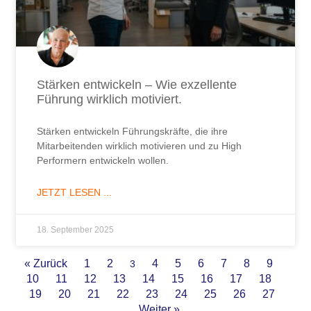
Stärken entwickeln – Wie exzellente
Führung wirklich motiviert.
Stärken entwickeln Führungskräfte, die ihre
Mitarbeitenden wirklich motivieren und zu High
Performern entwickeln wollen.
JETZT LESEN ...
18. September 2025
« Zurück
1
2
4
5
6
7
8
9
3
10
11
12
13
14
15
16
17
18
19
20
21
22
23
24
25
26
27
Weiter »