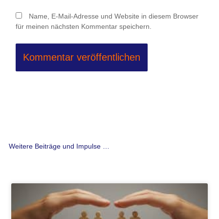
Name, E-Mail-Adresse und Website in diesem Browser
für meinen nächsten Kommentar speichern.
Weitere Beiträge und Impulse …
Seite
Seite
Seite
Seite
Seite
Seite
Seite
Seite
Seite
Seite
Seite
Seite
Seite
Seite
Seite
Seite
Seite
Seite
Seite
Seite
Seite
Seite
Seite
Seite
Seite
Seite
Seit