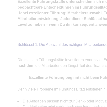
Exzellente Führungskräfte unterscheiden sich nic
beobachtbare Entscheidungen im Führungsalltag. In
Hebel exzellenter Führung: Mitarbeiterauswahl, 
Mitarbeiterentwicklung. Jeder dieser Schlüssel ha
Level zu heben – wenn Du ihn konsequent anwende
Schlüssel 1: Die Auswahl des richtigen Mitarbeitend
Die meisten Führungskräfte investieren enorm viel E
nachdem
die Mitarbeitenden längst Teil des Teams s
Exzellente Führung beginnt nicht beim Füh
Denn viele Probleme im Führungsalltag entstehen ni
Die Aufgaben passen nicht zur Denk- oder Motivat
Die Motivation wird extrinsisch statt intrinsisch er