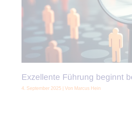
Exzellente Führung beginnt b
4. September 2025
| Von
Marcus Hein