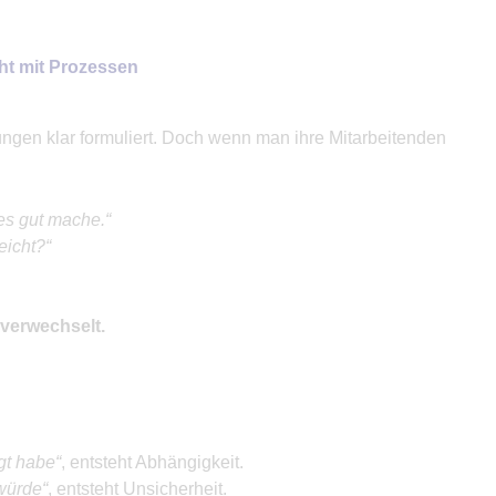
cht mit Prozessen
ungen klar formuliert. Doch wenn man ihre Mitarbeitenden
 es gut mache.“
eicht?“
verwechselt.
gt habe“
, entsteht Abhängigkeit.
würde“
, entsteht Unsicherheit.