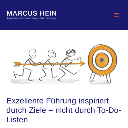
Zum
MARCUS HEIN -
Inhalt
Akademie für
springen
Neurologische
Führung
Exzellente Führung inspiriert
durch Ziele – nicht durch To-Do-
Listen